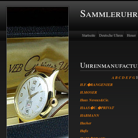
Sammleruhr
Startseite
Deutsche Uhren
Heuer
Uhrenmanufactu
A
B
C
D
E
F
G
H.F.�RANGENIER
H.MOSER
Haas Neveux&Cie.
HAAS�U.�PRIVAT
HABMANN
Hacher
Hafis