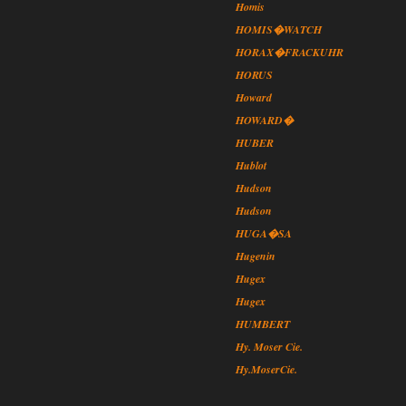
Homis
HOMIS�WATCH
HORAX�FRACKUHR
HORUS
Howard
HOWARD�
HUBER
Hublot
Hudson
Hudson
HUGA�SA
Hugenin
Hugex
Hugex
HUMBERT
Hy. Moser Cie.
Hy.MoserCie.