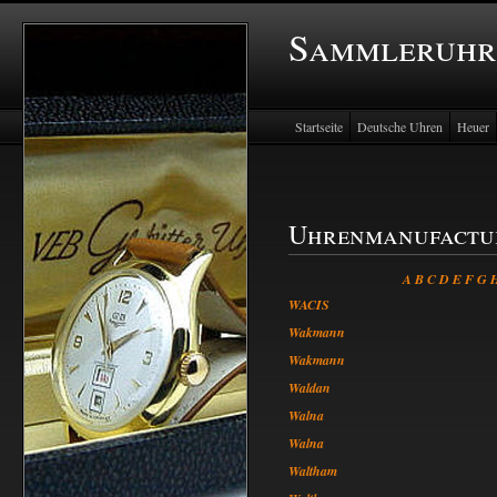
Sammleruhr
Startseite
Deutsche Uhren
Heuer
Uhrenmanufactu
A
B
C
D
E
F
G
WACIS
Wakmann
Wakmann
Waldan
Walna
Walna
Waltham