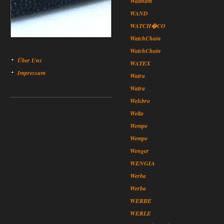
Waltham
WAND
WATCH�CO
WatchChain
WatchChain
Über Uns
WATEX
Impressum
Watra
Watra
Welsbro
Welta
Wempe
Wempe
Wenger
WENGIA
Werba
Werba
WERBE
WERLE