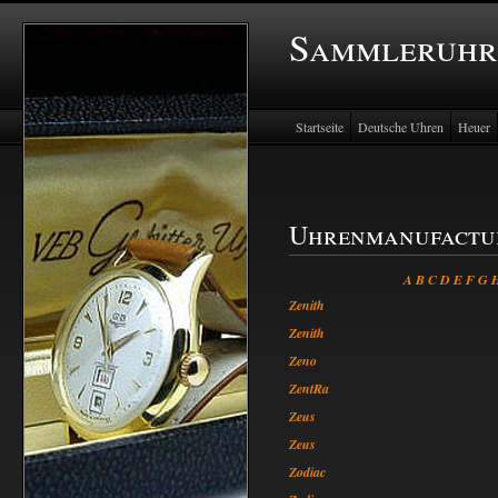
Sammleruhr
Startseite
Deutsche Uhren
Heuer
Uhrenmanufactu
A
B
C
D
E
F
G
Zenith
Zenith
Zeno
ZentRa
Zeus
Zeus
Zodiac