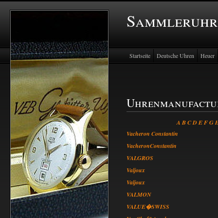
Sammleruhr
Startseite
Deutsche Uhren
Heuer
Uhrenmanufactu
A
B
C
D
E
F
G
Vacheron Constantin
VacheronConstantin
VALGROS
Valjoux
Valjoux
VALMON
VALUE�SWISS