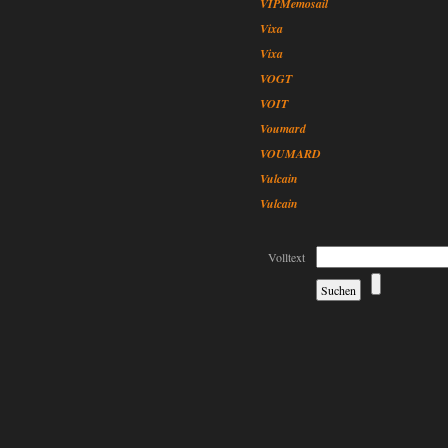
VIPMemosail
Vixa
Vixa
VOGT
VOIT
Voumard
VOUMARD
Vulcain
Vulcain
Volltext