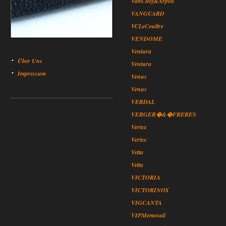
VanCleef&Arpels
VANGUARD
VCLeCoultre
VENDOME
Ventura
Über Uns
Ventura
Impressum
Venus
Venus
VERDAL
VERGER�&�FRERES
Vertex
Vertex
Vetta
Vetta
VICTORIA
VICTORINOX
VIGCANTA
VIPMemosail